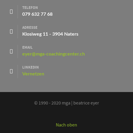
TELEFON
079 632 77 68
ADRESSE
Klosiweg 11 - 3904 Naters
EMAIL
eyer@mga-coachingcenter.ch
LINKEDIN
Vernetzen
© 1990 - 2020 mga | beatrice eyer
Nach oben