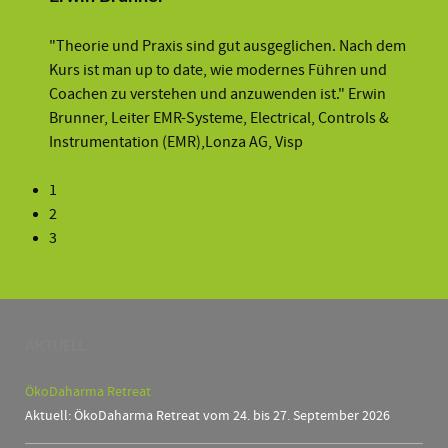
"Theorie und Praxis sind gut ausgeglichen. Nach dem
Kurs ist man up to date, wie modernes Führen und
Coachen zu verstehen und anzuwenden ist." Erwin
Brunner, Leiter EMR-Systeme, Electrical, Controls &
Instrumentation (EMR),Lonza AG, Visp
1
2
3
AKTUELL
ÖkoDaharma Retreat
Aktuell: ÖkoDaharma Retreat vom 24. bis 27. September 2026